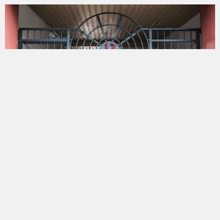
Tammelan Voiman portti / Ilmarinkatu 12, Tampere